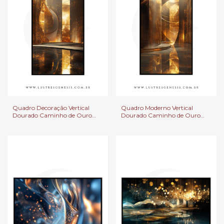
Quadro Decoração Vertical
Quadro Moderno Vertical
Dourado Caminho de Ouro
Dourado Caminho de Ouro
Para Sala de Estar, Quartos e
Para Sala de Estar, Quartos e
Escritórios
Clínicas