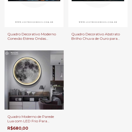
Quadro Decorativo Moderno
Quadro Decorativo​ Abstrato
Conexão Etérea Ondas
Brilho Chuva de Ouro para
Abstratas Para Salas, Quarto e
Salas, Quartos e Escritórios.
Escritorios.
Quadro Moderno de Parede
Lua com LED Frio Para
Decoração de Quartos, Sala de
R$680,00
Estar, Corredor, Escritório,