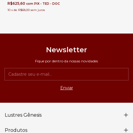
Apartamento e Quarto Infantil
R$625,60
com
PIX • TED • DOC
10
x
de
R$68,00
sem juros
Newsletter
Fique por dentro da nossas novidades
Lustres Gênesis
Produtos