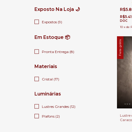
Casas 
Exposto Na Loja 🌙
R$5.
R$5.4
DOC
Expostos (9)
10
x
de
Em Estoque 📦
Frete grátis
Pronta Entrega (8)
Materiais
Cristal (17)
Luminárias
Lustres Grandes (12)
Lustre 
Plafons (2)
Caraco
metros
Direit