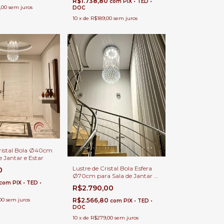
R$1.738,80
com
PIX • TED •
,00
sem juros
DOC
10
x
de
R$189,00
sem juros
Cristal Bola Ø40cm
e Jantar e Estar
Lustre de Cristal Bola Esfera
0
Ø70cm para Sala de Jantar e
com
PIX • TED •
Estar
R$2.790,00
00
sem juros
R$2.566,80
com
PIX • TED •
DOC
10
x
de
R$279,00
sem juros