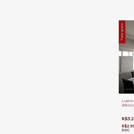
Frete grátis
Lustre 
Ø80cm 
Estar
R$3.
R$2.9
DOC