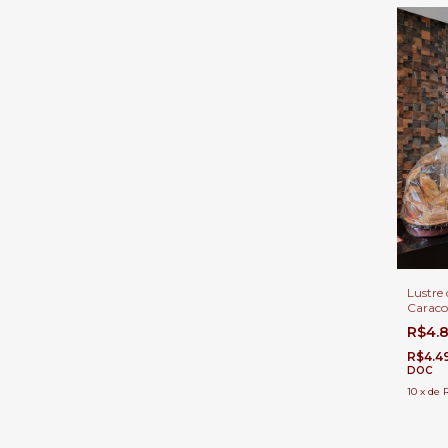
Lustre 
Caraco
Padari
R$4.
R$4.4
DOC
10
x
de