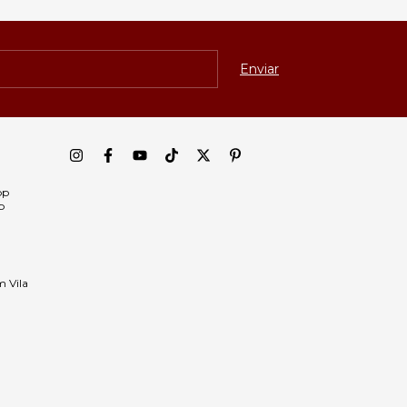
pp
p
m Vila