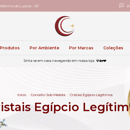
eforma de Lustres • SP
W
 Produtos
Por Ambiente
Por Marcas
Coleções
Sinta-se em casa navegando em nossa loja. 💎🏡❤️
Início
.
Conceito Sob Medida
.
Cristais Egípcio Legítimos
istais Egípcio Legíti