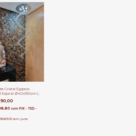
de Cristal Egípcio
l Espiral Ø40x150cm |
a Rosa de Ouro
890,00
98,80
com
PIX • TED •
R$489,00
sem juros