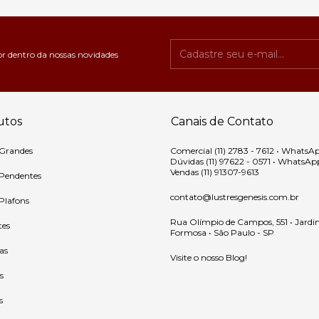
or dentro da nossas novidades
utos
Canais de Contato
 Grandes
Comercial (11) 2783 - 7612 • WhatsA
Dúvidas (11) 97622 - 0571 • WhatsAp
Vendas (11) 91307-9613
 Pendentes
contato@lustresgenesis.com.br
 Plafons
Rua Olímpio de Campos, 551 • Jardi
tes
Formosa • São Paulo - SP
as
Visite o nosso Blog!
s
s