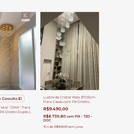
Lustre de Cristal Yôda Ø105cm
 Consulta 💵
Para Casas com Pé Direito
Duplo.
ristal ''DNA'' Para
R$9.490,00
é Direito Duplo |
R$8.730,80
com
PIX • TED •
DOC
10
x
de
R$949,00
sem juros