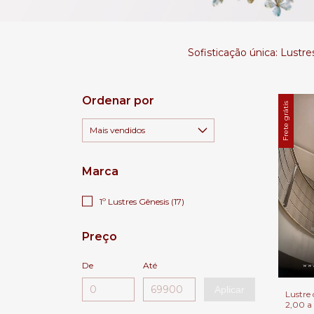
Sofisticação única: Lustr
Ordenar por
Frete grátis
Marca
1º Lustres Gênesis (17)
Preço
De
Até
Aplicar
Lustre
2,00 a