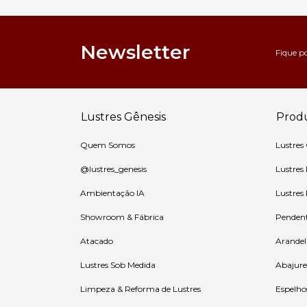
Newsletter
Fique p
Lustres Gênesis
Prod
Quem Somos
Lustres
@lustres_genesis
Lustres
Ambientação IA
Lustres
Showroom & Fábrica
Penden
Atacado
Arandel
Lustres Sob Medida
Abajure
Limpeza & Reforma de Lustres
Espelho