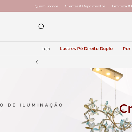
Quem Somos
Clientes & Depoimentos
Limpeza & R
Loja
Lustres Pé Direito Duplo
Por
Cr