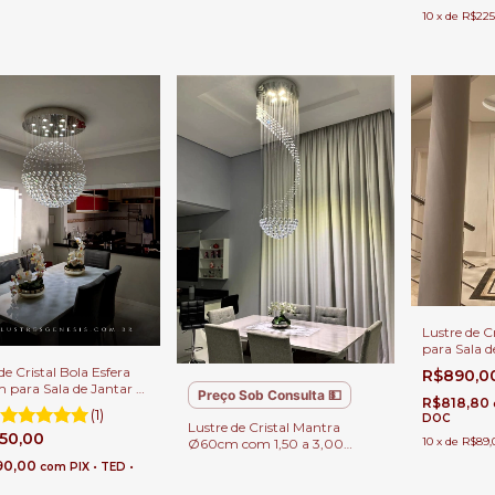
metros Para Casa com Pé
10
x
de
R$225
Direito Duplo.
Lustre de 
para Sala d
de Cristal Bola Esfera
R$890,0
para Sala de Jantar e
Preço Sob Consulta 💵
R$818,80
(1)
DOC
Lustre de Cristal Mantra
250,00
10
x
de
R$89,
Ø60cm com 1,50 a 3,00
metros Para Casas com Pé
90,00
com
PIX • TED •
Direito Alto, Hall de entrada e
Escadas