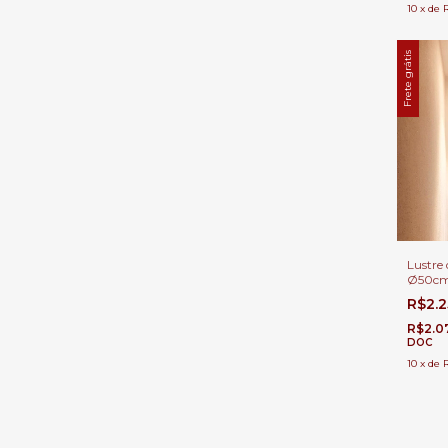
10
x
de
Frete grátis
Lustre 
Ø50cm 
metros
R$2.
Direit
R$2.0
DOC
10
x
de