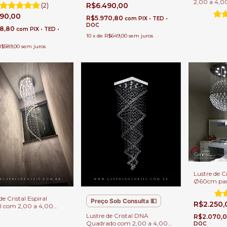
com Pé Direito Duplo
Casas Pé Direito Duplo.
2,00 a 4,0
(2)
R$6.490,00
Casas com 
890,00
R$5.970,80
com
PIX • TED •
DOC
18,80
com
PIX • TED •
10
x
de
R$649,00
sem juros
R$589,00
sem juros
Lustre de Cr
Ø60cm para
Estar
de Cristal Espiral
Preço Sob Consulta 💵
R$2.250
l com 2,00 a 4,00
 Para Casas com Pé
Lustre de Cristal DNA
R$2.070,
o Duplo
Quadrado com 2,00 a 4,00
DOC