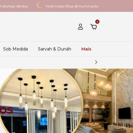
hatsApp Vendas
Visite nosso Blog de Iluminação
0
Sob Medida
Sarvah & Dunáh
Mais
mos