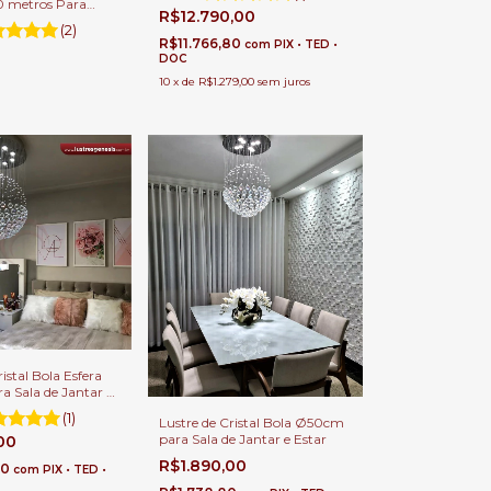
0 metros Para
R$12.790,00
Pé Direito Duplo.
(2)
R$11.766,80
com
PIX • TED •
DOC
10
x
de
R$1.279,00
sem juros
istal Bola Esfera
 Sala de Jantar e
(1)
Lustre de Cristal Bola Ø50cm
para Sala de Jantar e Estar
,00
R$1.890,00
00
com
PIX • TED •