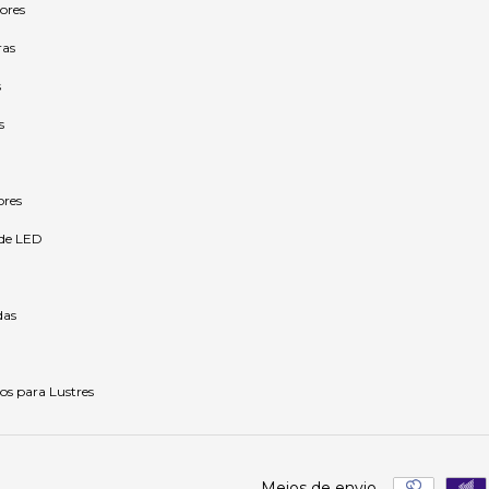
ores
ras
s
s
ores
 de LED
as
os para Lustres
Meios de envio