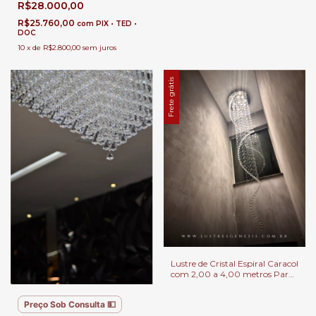
R$28.000,00
Transparentes | Casas Pé
Direito Duplo
R$25.760,00
com
PIX • TED •
DOC
10
x
de
R$2.800,00
sem juros
Frete grátis
Lustre de Cristal Espiral Caracol
com 2,00 a 4,00 metros Para
Casas com Pé Direito Duplo
Preço Sob Consulta 💵