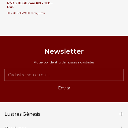
R$3.210,80
com
PIX • TED •
DOC
10
x
de
R$349,00
sem juros
Newsletter
Fique por dentro da nossas novidades
Lustres Gênesis