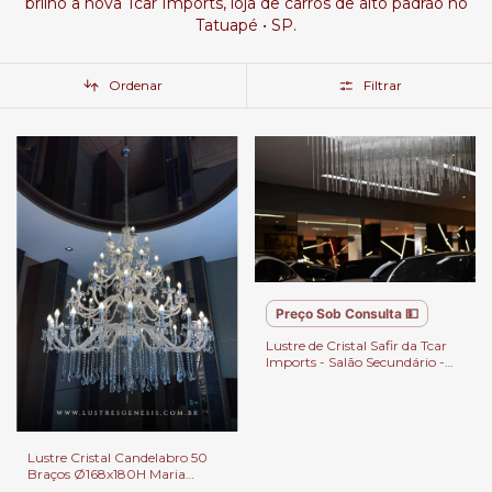
brilho a nova Tcar Imports, loja de carros de alto padrão no
Tatuapé • SP.
Ordenar
Filtrar
Preço Sob Consulta 💵
Lustre de Cristal Safir da Tcar
Imports - Salão Secundário -
Produção Lustres Gênesis/ Mr
Iluminação
Lustre Cristal Candelabro 50
Braços Ø168x180H Maria
Thereza | Cristais