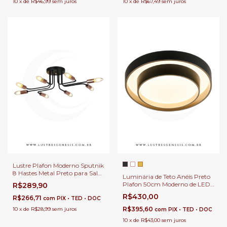
10
x
de
R$46,99
sem juros
10
x
de
R$67,49
sem juros
Lustre Plafon Moderno Sputnik
8 Hastes Metal Preto para Sala
Luminária de Teto Anéis Preto
de Jantar, Sala de Estar,
Plafon 50cm Moderno de LED
R$289,90
Quartos Lavabos e Escritórios
Multicolor 4500Lm Shabe
R$430,00
R$266,71
com
PIX • TED • DOC
Para Escritório, Quartos e
Corredor
R$395,60
10
x
de
R$28,99
sem juros
com
PIX • TED • DOC
10
x
de
R$43,00
sem juros