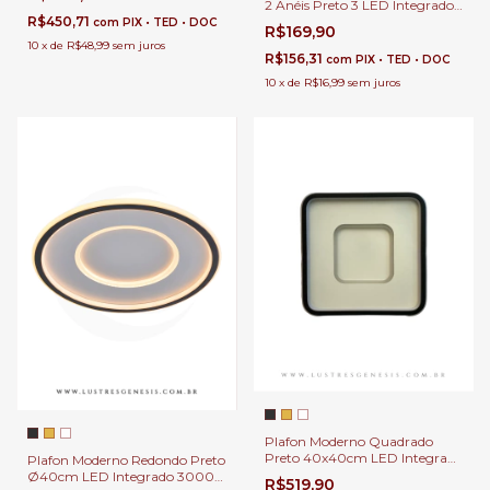
Escritório, Lavabo e Sala de
2 Anéis Preto 3 LED Integrados
Jantar
R$450,71
para Quartos, Sala de Estar,
com
PIX • TED • DOC
R$169,90
Hall de Entrada, Escritório,
10
x
de
R$48,99
sem juros
Lavabos
R$156,31
com
PIX • TED • DOC
10
x
de
R$16,99
sem juros
Plafon Moderno Quadrado
Preto 40x40cm LED Integrado
Plafon Moderno Redondo Preto
3000k para Quartos, Sala de
Ø40cm LED Integrado 3000k
R$519,90