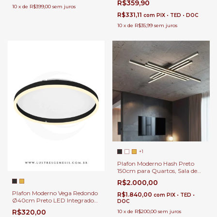
R$359,90
Escritório e Sala de Jantar -
10
x
de
R$399,00
sem juros
GMH o PL-Hera-70-PRETO
R$331,11
com
PIX • TED • DOC
10
x
de
R$35,99
sem juros
+1
Plafon Moderno Hash Preto
150cm para Quartos, Sala de
Estar, Hall de Entrada,
R$2.000,00
Escritório, Lavabo e Sala de
Jantar
Plafon Moderno Vega Redondo
R$1.840,00
com
PIX • TED •
Ø40cm Preto LED Integrado
DOC
3500k para Quartos, Sala de
R$320,00
10
x
de
R$200,00
sem juros
Estar, Hall de Entrada e Sala de