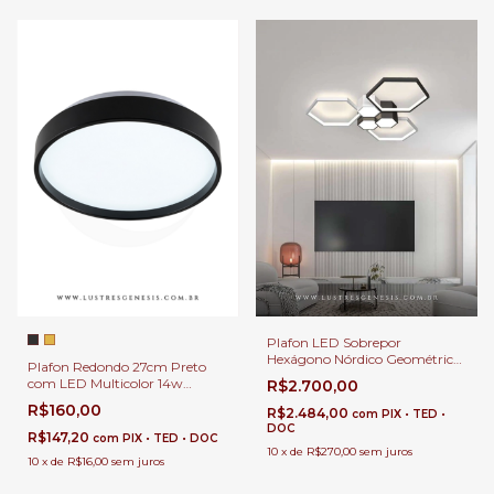
Plafon LED Sobrepor
Hexágono Nórdico Geométrico
Plafon Redondo 27cm Preto
64cm | Design Moderno Luxo |
com LED Multicolor 14w
R$2.700,00
Luminária Decorativa de LED
1400Lm Mally Para Hall de
R$160,00
8000Lm Moderna para
R$2.484,00
com
PIX • TED •
Entrada, Lavabo e Quartos
Escritório e Sala de Estar
DOC
R$147,20
com
PIX • TED • DOC
10
x
de
R$270,00
sem juros
10
x
de
R$16,00
sem juros