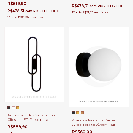
Estar, Hall de Entrada,
para Quartos, Sala de Estar,
R$519,90
Escritório e Sala de Jantar
Hall de Entrada, Escritório e
R$478,31
com
PIX • TED • DOC
Sala de Jantar
R$478,31
com
PIX • TED • DOC
10
x
de
R$51,99
sem juros
10
x
de
R$51,99
sem juros
Arandela ou Plafon Moderno
Clips de LED Preto para
Arandela Moderna Carrie
Quarto, Cabeceira de Cama,
Globo Leitoso Ø25cm para
R$589,90
Lavabo e Quarto Infantil
Cabeceira de Cama e Lavabos
R$560,00