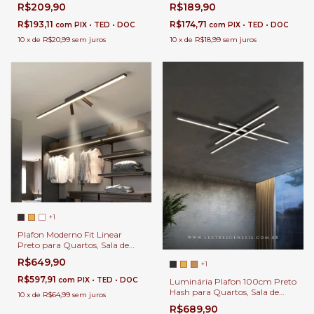
Cabeceira de Cama e Lavabos
Cabeceira de Cama e Lavabos
R$209,90
R$189,90
R$193,11
R$174,71
com
PIX • TED • DOC
com
PIX • TED • DOC
10
x
de
R$20,99
sem juros
10
x
de
R$18,99
sem juros
+1
Plafon Moderno Fit Linear
Preto para Quartos, Sala de
Estar, Hall de Entrada,
R$649,90
+1
Escritório, Lavabo e Closet
R$597,91
com
PIX • TED • DOC
Luminária Plafon 100cm Preto
Hash para Quartos, Sala de
10
x
de
R$64,99
sem juros
Estar, Hall de Entrada,
R$689,90
Escritório, Lavabo e Sala de