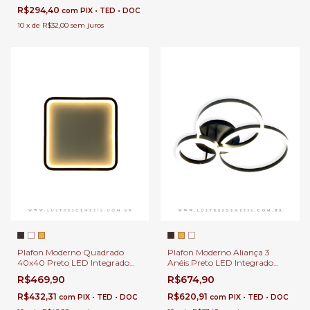
Jantar - GMH o PL-VEGA-
R$294,40
com
PIX • TED • DOC
PRETO
10
x
de
R$32,00
sem juros
Plafon Moderno Quadrado
Plafon Moderno Aliança 3
40x40 Preto LED Integrado
Anéis Preto LED Integrado
3000K para Quartos, Sala de
para Quartos, Sala de Estar,
R$469,90
R$674,90
Estar, Hall de Entrada,
Hall de Entrada, Escritório,
Escritório e Sala de Jantar
Lavabos
R$432,31
R$620,91
com
PIX • TED • DOC
com
PIX • TED • DOC