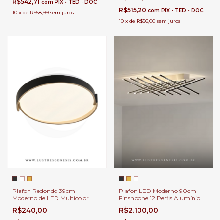
R$542,71
com
PIX • TED • DOC
R$515,20
com
PIX • TED • DOC
10
x
de
R$58,99
sem juros
10
x
de
R$56,00
sem juros
Plafon Redondo 39cm
Plafon LED Moderno 90cm
Moderno de LED Multicolor
Finshbone 12 Perfis Alumínio
Quente, Neutro e Frio 2800Lm
12800Lm Difusos em Acrílico
R$240,00
R$2.100,00
Logy Preto Para Corredor,
Design Slim | Luminária de