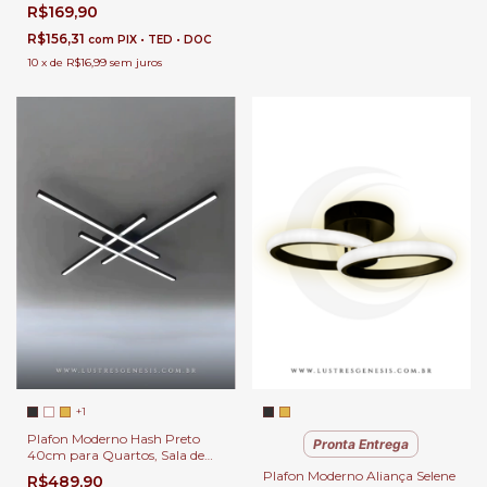
Integrados para Quartos, Sala
R$169,90
de Estar, Hall de Entrada,
Escritório, Lavabos e Sala de
R$156,31
com
PIX • TED • DOC
Jantar
10
x
de
R$16,99
sem juros
+1
Plafon Moderno Hash Preto
Pronta Entrega
40cm para Quartos, Sala de
Estar, Hall de Entrada,
Plafon Moderno Aliança Selene
R$489,90