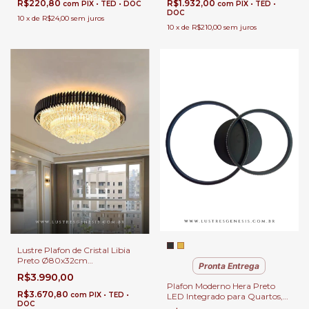
Lavabo e Quarto
Teto para Sala e Quartos
R$220,80
R$1.932,00
com
PIX • TED • DOC
com
PIX • TED •
DOC
10
x
de
R$24,00
sem juros
10
x
de
R$210,00
sem juros
Lustre Plafon de Cristal Libia
Preto Ø80x32cm
Pronta Entrega
Contemporâneo 13 E-14 |
R$3.990,00
Luminária de Teto Decorativa
Plafon Moderno Hera Preto
para Quartos, Suites, Hall e
R$3.670,80
com
PIX • TED •
LED Integrado para Quartos,
Salas
DOC
Sala de Estar, Hall de Entrada,