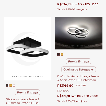
Jantar
R$634,71
com
PIX • TED • DOC
10
x
de
R$68,99
sem juros
Pronta Entrega
Queima de Estoque 🔥
Plafon Moderno Aliança Selene
3 Anéis Preto LED Integrado
para Quartos, Sala de Estar,
R$349,90
-
20
%
OFF
Hall de Entrada, Escritório e
Lavabos
R$439,90
Pronta Entrega
R$321,91
com
PIX • TED • DOC
Plafon Moderno Selene 2
10
x
de
R$34,99
sem juros
Quadrado Preto 3 LEDs