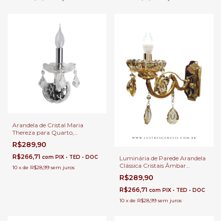
Arandela de Cristal Maria
Thereza para Quarto,
Cabeceira de Cama, Lavabo e
R$289,90
Quarto Infantil
R$266,71
com
PIX • TED • DOC
Luminária de Parede Arandela
Clássica Cristais Âmbar
10
x
de
R$28,99
sem juros
Georgia/1 Dourado para
R$289,90
Quarto, Cabeceira de Cama,
Lavabo e Quarto Infantil
R$266,71
com
PIX • TED • DOC
10
x
de
R$28,99
sem juros