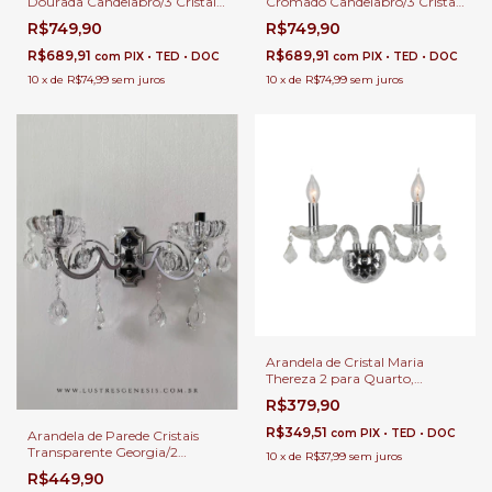
Cromado Candelabro/3 Cristais
Dourada Candelabro/3 Cristais
Transparente para Quarto,
Transparente para Quarto,
R$749,90
R$749,90
Cabeceira de Cama, Lavabo e
Cabeceira de Cama, Lavabo e
Quarto Infantil
Quarto Infantil - Sindora •
R$689,91
R$689,91
com
PIX • TED • DOC
com
PIX • TED • DOC
DCB00842
10
x
de
R$74,99
sem juros
10
x
de
R$74,99
sem juros
Arandela de Cristal Maria
Thereza 2 para Quarto,
Cabeceira de Cama, Lavabo e
R$379,90
Quarto Infantil
R$349,51
com
PIX • TED • DOC
Arandela de Parede Cristais
Transparente Georgia/2
10
x
de
R$37,99
sem juros
Cromado para Quarto,
R$449,90
Cabeceira de Cama, Lavabo e