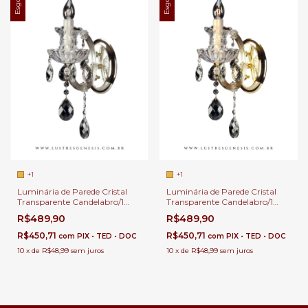
+1
+1
Luminária de Parede Cristal
Luminária de Parede Cristal
Transparente Candelabro/1
Transparente Candelabro/1
Dourado para Quarto,
Cromado para Quarto,
R$489,90
R$489,90
Cabeceira de Cama, Lavabo e
Cabeceira de Cama, Lavabo e
Quarto Infantil
Quarto Infantil - Sindora •
R$450,71
R$450,71
com
PIX • TED • DOC
com
PIX • TED • DOC
DCB00841
10
x
de
R$48,99
sem juros
10
x
de
R$48,99
sem juros