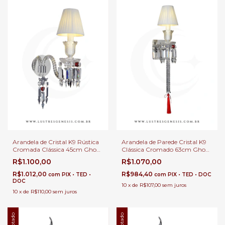
Arandela de Cristal K9 Rústica
Arandela de Parede Cristal K9
Cromada Clássica 45cm Ghoul
Clássica Cromado 63cm Ghoul
com Cúpula Branca Lâmpada
e Cúpula Ø13cm 1x E-14 Para
R$1.100,00
R$1.070,00
E-14 Para Hall de Entrada e
Cabeceira de Cama e Corredor
Quartos
R$1.012,00
R$984,40
com
PIX • TED •
com
PIX • TED • DOC
DOC
10
x
de
R$107,00
sem juros
10
x
de
R$110,00
sem juros
Esgotado
Esgotado