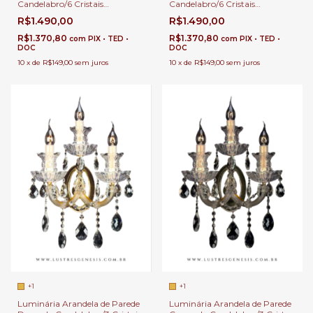
Candelabro/6 Cristais
Candelabro/6 Cristais
Transparente para Quarto,
Transparente para Quarto,
R$1.490,00
R$1.490,00
Cabeceira de Cama, Lavabo e
Cabeceira de Cama, Lavabo e
Quarto Infantil
Quarto Infantil
R$1.370,80
R$1.370,80
com
PIX • TED •
com
PIX • TED •
DOC
DOC
10
x
de
R$149,00
sem juros
10
x
de
R$149,00
sem juros
+1
+1
Luminária Arandela de Parede
Luminária Arandela de Parede