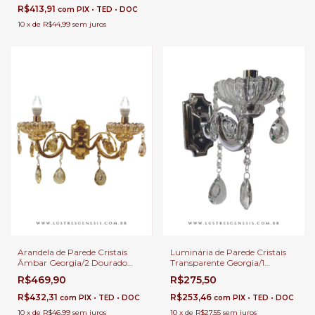
Quarto Infantil - Sindora •
R$413,91
com
PIX • TED • DOC
DCB00405-2
10
x
de
R$44,99
sem juros
Arandela de Parede Cristais
Luminária de Parede Cristais
Âmbar Georgia/2 Dourado
Transparente Georgia/1
para Quarto, Cabeceira de
Cromado para Quarto,
R$469,90
R$275,50
Cama, Lavabo e Quarto
Cabeceira de Cama, Lavabo e
Infantil - Sindora • DCB00409-
Quarto Infantil - Sindora •
R$432,31
R$253,46
com
PIX • TED • DOC
com
PIX • TED • DOC
2W
DCB00405-1
10
x
de
R$46,99
sem juros
10
x
de
R$27,55
sem juros