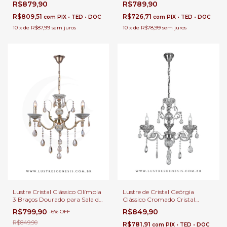
R$789,90
R$879,90
Casas com Pé Direito Duplo e
com Pé Direito Duplo e Buffet
Buffet - Sindora • DCD00479-3
R$726,71
R$809,51
com
PIX • TED • DOC
com
PIX • TED • DOC
10
x
de
R$78,99
sem juros
10
x
de
R$87,99
sem juros
Lustre Cristal Clássico Olímpia
Lustre de Cristal Geórgia
3 Braços Dourado para Sala de
Clássico Cromado Cristal
Jantar e Quartos
Transparente 3 Braços para
R$799,90
R$849,90
-
6
%
OFF
Casas com Pé Direito Duplo e
Buffet
R$849,90
R$781,91
com
PIX • TED • DOC