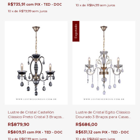
R$735,91
com
PIX • TED • DOC
10
x
de
R$84,99
sem juros
10
x
de
R$79,99
sem juros
Esgotado
Lustre de Cristal Castellón
Lustre de Cristal Egito Clássico
Clássico Preto Cristal 3 Braços
Dourado 3 Braços para Casas
para Casas com Pé Direito
com Pé Direito Duplo e Buffet
R$879,90
R$686,00
Duplo e Buffet
R$809,51
R$631,12
com
PIX • TED • DOC
com
PIX • TED • DOC
10
x
de
R$87,99
sem juros
10
x
de
R$68,60
sem juros