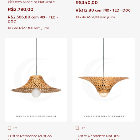
Ø50cm Madeira Natural e
R$340,00
e Sala de Jantar
Tecido Bege 1xE-27 Para Sala de
R$2.790,00
R$312,80
com
PIX • TED • DOC
Estar e Jantar Rústica | Linha
Carimbó
R$2.566,80
10
x
de
R$34,00
sem juros
com
PIX • TED •
DOC
10
x
de
R$279,00
sem juros
+17
+17
Lustre Pendente Rústico
Lustre Pendente Natural