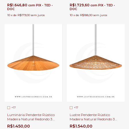
Carimbó
Linha Carimbó
R$1.646,80
R$1.729,60
com
PIX • TED •
com
PIX • TED •
DOC
DOC
10
x
de
R$179,00
sem juros
10
x
de
R$188,00
sem juros
+17
+17
Luminária Pendente Rústico
Lustre Pendente Rústico
Madeira Natural Redondo 3
Madeira Natural Redondo 3
Tamanhos Ø110cm, Ø72cm e
Tamanhos Ø110cm, Ø72cm e
R$1.450,00
R$1.540,00
Ø51cm 1x E-27 Para Área
Ø51cm 1 Lâmpada E-27 Para