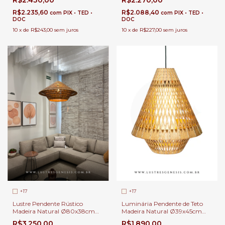
de Estar e Jantar | Linha
Jantar e Estar | Linha Carimbó
Carimbó
R$2.235,60
R$2.088,40
com
PIX • TED •
com
PIX • TED •
DOC
DOC
10
x
de
R$243,00
sem juros
10
x
de
R$227,00
sem juros
+17
+17
Lustre Pendente Rústico
Luminária Pendente de Teto
Madeira Natural Ø80x38cm
Madeira Natural Ø39x45cm
Tecido Bege 1 Lâmpada Para
Cúpula Tecido Bege Lâmpada
R$3.250,00
R$1.890,00