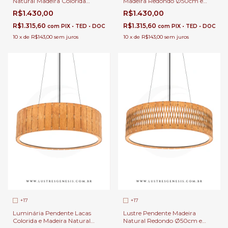
Natural Madeira Colorida
Madeira Redondo Ø50cm e
Redondo Ø50cm e Ø70cm 1x
Ø70cm 1x E-27 Para Sala de
R$1.430,00
R$1.430,00
E-27 Para Sala de Jantar e
Jantar e Estar | Linha Carimbó
Estar | Linha Carimbó
R$1.315,60
R$1.315,60
com
PIX • TED • DOC
com
PIX • TED • DOC
10
x
de
R$143,00
sem juros
10
x
de
R$143,00
sem juros
+17
+17
Luminária Pendente Lacas
Lustre Pendente Madeira
Colorida e Madeira Natural
Natural Redondo Ø50cm e