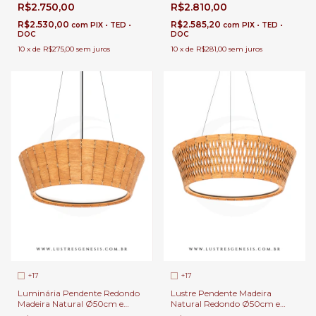
Redondo Ø50cm e Ø70cm
Ø70cm Lacas Coloridas
R$2.750,00
R$2.810,00
Lâmpada E-27 Para Sala de
Lâmpada E-27 Para Sala de
Jantar e Estar | Linha Carimbó
Jantar e Estar | Linha Carimbó
R$2.530,00
R$2.585,20
com
PIX • TED •
com
PIX • TED •
DOC
DOC
10
x
de
R$275,00
sem juros
10
x
de
R$281,00
sem juros
+17
+17
Luminária Pendente Redondo
Lustre Pendente Madeira
Madeira Natural Ø50cm e
Natural Redondo Ø50cm e
Ø70cm Lâmpada E-27 Para
Ø70cm Lacas Coloridas e