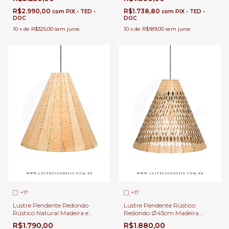
Sala de Estar e Jantar | Linha
E-27 Para Sala de Jantar |
Carimbó
Linha Carimbó
R$2.990,00
R$1.738,80
com
PIX • TED •
com
PIX • TED •
DOC
DOC
10
x
de
R$325,00
sem juros
10
x
de
R$189,00
sem juros
+17
+17
Lustre Pendente Redondo
Lustre Pendente Rústico
Rústico Natural Madeira e
Redondo Ø45cm Madeira
Tecido Bege Ø45x41cm e 1x E-
Natural 1x E-27 Cúpula Bege
R$1.790,00
R$1.880,00
27 Para Mesa de Jantar | Linha
Para Sala de Estar e Jantar |