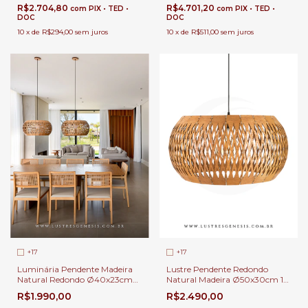
Gourmet | Linha Carimbó
Jantar | Linha Carimbó
R$2.704,80
R$4.701,20
com
PIX • TED •
com
PIX • TED •
DOC
DOC
10
x
de
R$294,00
sem juros
10
x
de
R$511,00
sem juros
+17
+17
Luminária Pendente Madeira
Lustre Pendente Redondo
Natural Redondo Ø40x23cm
Natural Madeira Ø50x30cm 1x
Cúpula Tecido Bege Lâmpada
E-27 Cúpula Tecido Para Mesa
R$1.990,00
R$2.490,00
E-27 Para Mesa de Jantar |
de Jantar | Linha Carimbó