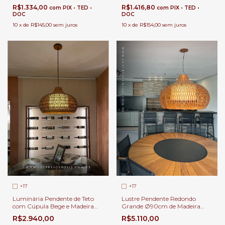
Gourmet | Linha Carimbó
Mesa de Jantar | Linha
R$1.334,00
R$1.416,80
com
PIX • TED •
com
PIX • TED •
Carimbó
DOC
DOC
10
x
de
R$145,00
sem juros
10
x
de
R$154,00
sem juros
+17
+17
Luminária Pendente de Teto
Lustre Pendente Redondo
com Cúpula Bege e Madeira
Grande Ø90cm de Madeira
Natural Ø60x39cm Redondo
Natural e Cúpula Tecido Bege
R$2.940,00
R$5.110,00
Lâmpada E-27 Para Área
1x E-27 Para Sala de Estar e