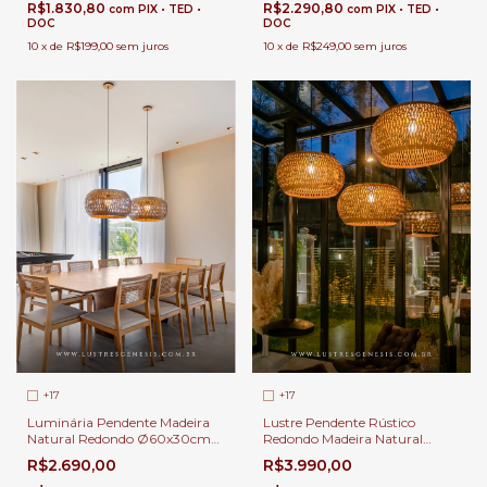
Linha Carimbó
R$1.830,80
R$2.290,80
com
PIX • TED •
com
PIX • TED •
DOC
DOC
10
x
de
R$199,00
sem juros
10
x
de
R$249,00
sem juros
+17
+17
Luminária Pendente Madeira
Lustre Pendente Rústico
Natural Redondo Ø60x30cm
Redondo Madeira Natural
com Cúpula Tecido Bege 1x E-
Ø80x40cm com Cúpula
R$2.690,00
R$3.990,00
27 Para Mesa de Jantar | Linha
Tecido Bege Lâmpada E-27