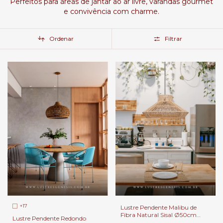
Perfeitos para áreas de jantar ao ar livre, varandas gourmet
e convivência com charme.
Ordenar
Filtrar
+17
Lustre Pendente Malibu de
Fibra Natural Sisal Ø50cm
Lustre Pendente Redondo
com 1 E27 Para Área Gourmet