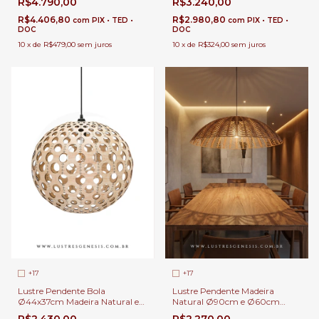
R$4.790,00
R$3.240,00
Lâmpada E-27 Para Mesa de
Para Sala de Estar e Jantar |
Jantar Rústica | Linha Carimbó
Linha Carimbó
R$4.406,80
R$2.980,80
com
PIX • TED •
com
PIX • TED •
DOC
DOC
10
x
de
R$479,00
sem juros
10
x
de
R$324,00
sem juros
+17
+17
Lustre Pendente Bola
Lustre Pendente Madeira
Ø44x37cm Madeira Natural e
Natural Ø90cm e Ø60cm
Tecido Bege 1x E-27 Para Sala
Redondo 1x E-27 Para Sala de
R$2.430,00
R$2.270,00