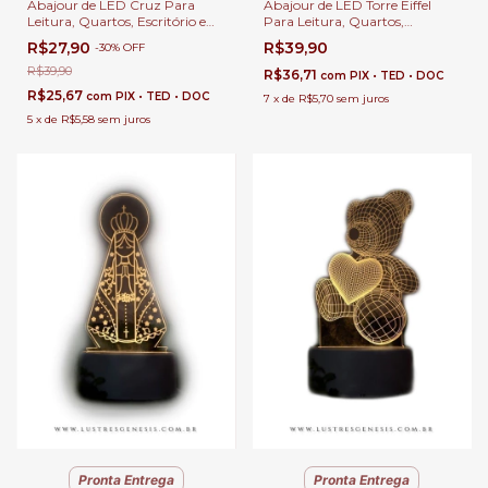
Abajour de LED Cruz Para
Abajour de LED Torre Eiffel
Leitura, Quartos, Escritório e
Para Leitura, Quartos,
Escrivaninhas
Escritório e Escrivaninhas
R$27,90
R$39,90
-
30
%
OFF
R$39,90
R$36,71
com
PIX • TED • DOC
R$25,67
com
PIX • TED • DOC
7
x
de
R$5,70
sem juros
5
x
de
R$5,58
sem juros
Pronta Entrega
Pronta Entrega