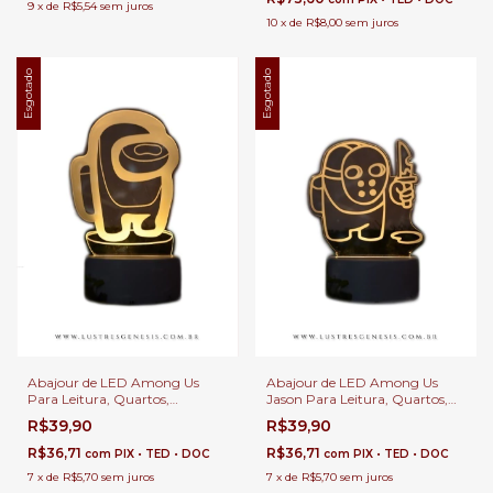
9
x
de
R$5,54
sem juros
10
x
de
R$8,00
sem juros
Esgotado
Esgotado
Abajour de LED Among Us
Abajour de LED Among Us
Para Leitura, Quartos,
Jason Para Leitura, Quartos,
Escritório e Escrivaninhas
Escritório e Escrivaninhas
R$39,90
R$39,90
R$36,71
R$36,71
com
PIX • TED • DOC
com
PIX • TED • DOC
7
x
de
R$5,70
sem juros
7
x
de
R$5,70
sem juros