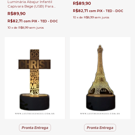
Cabeceira, Escrivaninhas e
Luminária Abajur Infantil
R$89,90
Presentes | Incluso Apontador |
Capivara Bege (USB) Para
3 Iluminações
Cabeceira, Escrivaninhas e
R$82,71
com
PIX • TED • DOC
R$89,90
Presentes | Incluso Apontador |
10
x
de
R$8,99
sem juros
3 Iluminações
R$82,71
com
PIX • TED • DOC
10
x
de
R$8,99
sem juros
Pronta Entrega
Pronta Entrega