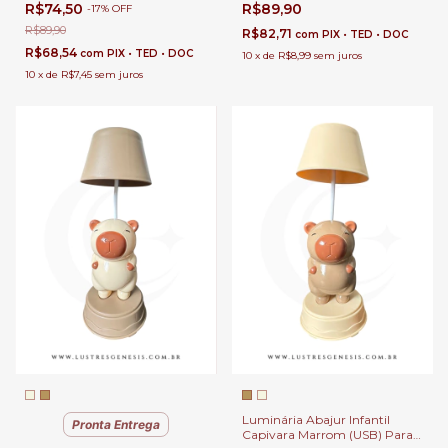
R$74,50
R$89,90
-
17
%
OFF
e Presentes | Incluso Apontador
e Presentes | Incluso Apontador
| 3 Iluminações
| 3 Iluminações
R$89,90
R$82,71
com
PIX • TED • DOC
R$68,54
com
PIX • TED • DOC
10
x
de
R$8,99
sem juros
10
x
de
R$7,45
sem juros
Luminária Abajur Infantil
Pronta Entrega
Capivara Marrom (USB) Para