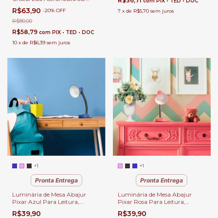
R$36,71
com
PIX • TED • DOC
Para Enfeite, Quartos,
R$63,90
-
20
%
OFF
7
x
de
R$5,70
sem juros
Escritório e Escrivaninhas
R$80,00
R$58,79
com
PIX • TED • DOC
10
x
de
R$6,39
sem juros
+1
+1
Pronta Entrega
Pronta Entrega
Luminária de Mesa Abajur
Luminária de Mesa Abajur
Pixar Azul Para Leitura,
Pixar Rosa Para Leitura,
Quartos, Escritório e
Quartos, Escritório e
R$39,90
R$39,90
Escrivaninhas
Escrivaninhas