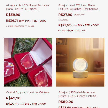
Abajour de LED Nossa Senhora
Abajour de LED Urso Para
Para Leitura, Quartos,
Leitura, Quartos, Escritório e
Escritório e Escrivaninhas
Escrivaninhas
R$39,90
R$27,90
-
30
%
OFF
R$39,90
R$36,71
com
PIX • TED • DOC
R$25,67
com
PIX • TED • DOC
7
x
de
R$5,70
sem juros
5
x
de
R$5,58
sem juros
Cristal Egípcio • Lustres Gênesis
Abajur (USB) de Madeira e
Cristal Lua 3D Para Enfeite,
R$49,90
Quartos, Escritório e
R$80,00
Escrivaninhas
R$45,91
com
PIX • TED • DOC
R$73,60
com
PIX • TED • DOC