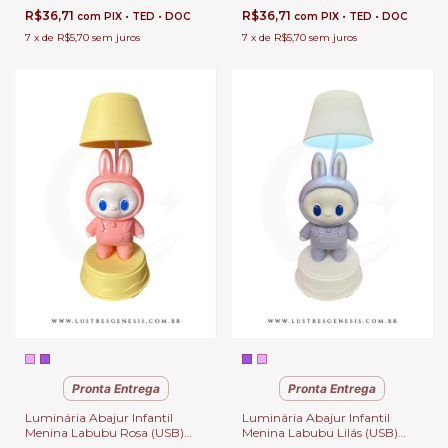
R$36,71
R$36,71
com
PIX • TED • DOC
com
PIX • TED • DOC
7
x
de
R$5,70
sem juros
7
x
de
R$5,70
sem juros
Pronta Entrega
Pronta Entrega
Luminária Abajur Infantil
Luminária Abajur Infantil
Menina Labubu Rosa (USB)
Menina Labubu Lilás (USB)
Para Cabeceira, Escrivaninhas
Para Cabeceira, Escrivaninhas